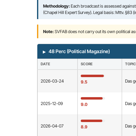
Methodology:
Each broadcast is assessed agains
(Chapel Hill Expert Survey). Legal basis: Mttv. §83 (
Note:
SVFAB does not carry out its own political a
48 Perc (Political Magazine)
DATE
SCORE
TOPIC
2026-03-24
Das g
9.5
2025-12-09
Das g
9.0
2026-04-07
Das g
8.9