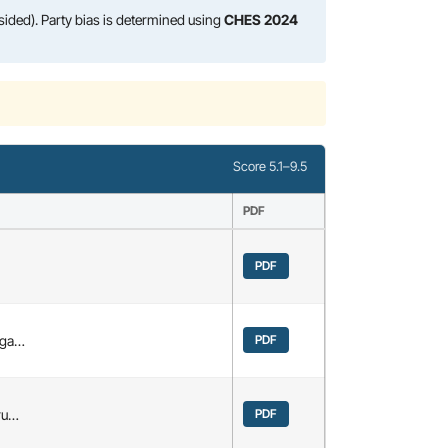
sided). Party bias is determined using
CHES 2024
Score 5.1–9.5
PDF
PDF
nga…
PDF
ru…
PDF