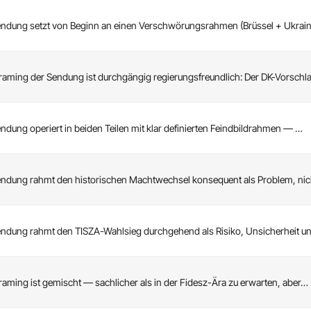
endung setzt von Beginn an einen Verschwörungsrahmen (Brüssel + Ukrai
raming der Sendung ist durchgängig regierungsfreundlich: Der DK-Vorschl
endung operiert in beiden Teilen mit klar definierten Feindbildrahmen — …
endung rahmt den historischen Machtwechsel konsequent als Problem, ni
endung rahmt den TISZA-Wahlsieg durchgehend als Risiko, Unsicherheit 
raming ist gemischt — sachlicher als in der Fidesz-Ära zu erwarten, aber…