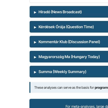
Híradó (News Broadcast)
Kérdések Órája (Question Time)
Kommentár Klub (Discussion Panel)
Magyarország Ma (Hungary Today)
Summa (Weekly Summary)
These analyses can serve as the basis for
program
For meta-analyses, large d