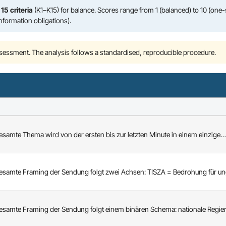
t
15 criteria
(K1–K15) for balance. Scores range from 1 (balanced) to 10 (one-
information obligations).
ssessment. The analysis follows a standardised, reproducible procedure.
esamte Thema wird von der ersten bis zur letzten Minute in einem einzige…
esamte Framing der Sendung folgt zwei Achsen: TISZA = Bedrohung für u
esamte Framing der Sendung folgt einem binären Schema: nationale Regie