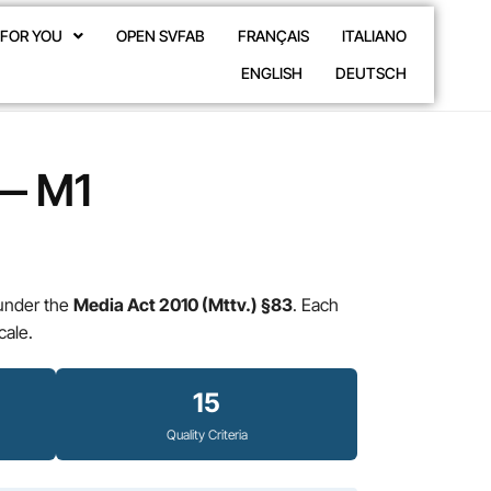
FOR YOU
OPEN SVFAB
FRANÇAIS
ITALIANO
ENGLISH
DEUTSCH
 — M1
nder the
Media Act 2010 (Mttv.) §83
. Each
cale.
15
Quality Criteria