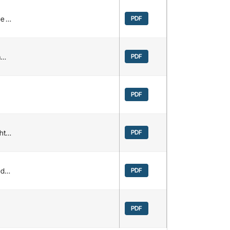
ne …
PDF
a…
PDF
PDF
cht…
PDF
und…
PDF
PDF