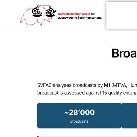
Broa
SVFAB analyses broadcasts by
M1
(MTVA, Hunga
broadcast is assessed against 15 quality criter
~28’000
Broadcasts