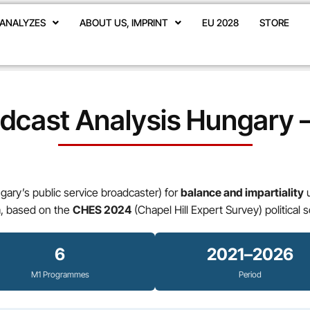
ANALYZES
ABOUT US, IMPRINT
EU 2028
STORE
dcast Analysis Hungary
ry’s public service broadcaster) for
balance and impartiality
u
ia, based on the
CHES 2024
(Chapel Hill Expert Survey) political s
6
2021–2026
M1 Programmes
Period