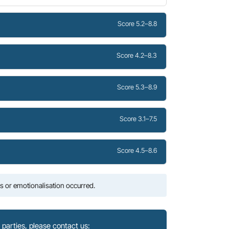
Score 5.2–8.8
Score 4.2–8.3
Score 5.3–8.9
Score 3.1–7.5
Score 4.5–8.6
 or emotionalisation occurred.
parties, please contact us: