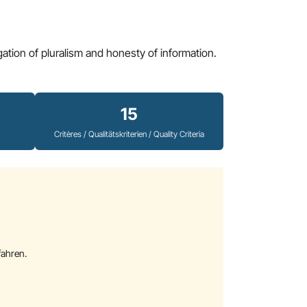
igation of pluralism and honesty of information.
15
Critères / Qualitätskriterien / Quality Criteria
fahren.