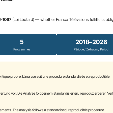
6-1067
(Loi Léotard) — whether France Télévisions fulfills its obl
5
2018–2026
Programmes
Période / Zeitraum / Period
tique propre. L’analyse suit une procédure standardisée et reproductible.
rtung vor. Die Analyse folgt einem standardisierten, reproduzierbaren Ver
sments. The analysis follows a standardised, reproducible procedure.