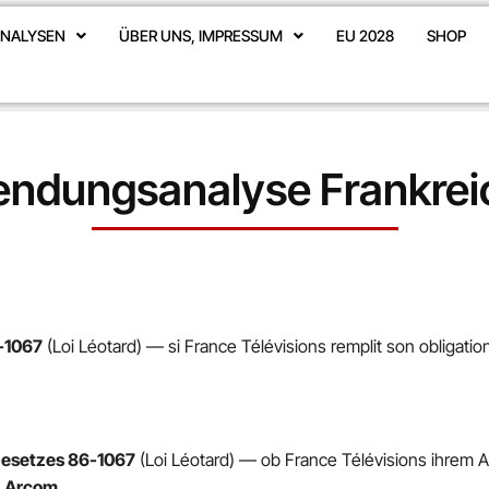
NALYSEN
ÜBER UNS, IMPRESSUM
EU 2028
SHOP
endungsanalyse Frankrei
-1067
(Loi Léotard) — si France Télévisions remplit son obligatio
esetzes 86-1067
(Loi Léotard) — ob France Télévisions ihrem Au
:
Arcom
.