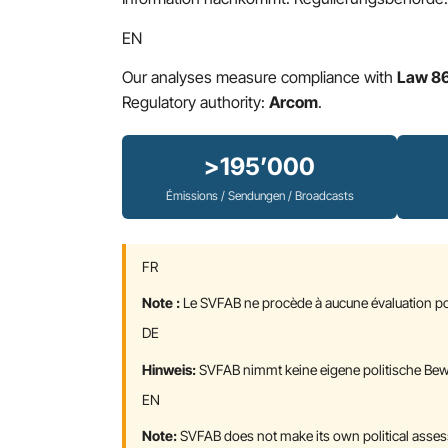
EN
Our analyses measure compliance with
Law 8
Regulatory authority:
Arcom
.
>195’000
Émissions / Sendungen / Broadcasts
FR
Note :
Le SVFAB ne procède à aucune évaluation poli
DE
Hinweis:
SVFAB nimmt keine eigene politische Bewe
EN
Note:
SVFAB does not make its own political asses